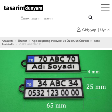
Anasayfa
»
Kategoriler
|
Giriş yap
Üye ol
»
Tüm
»
»
»
Anasayfa
Ürünler
Kişiselleştirilmiş Hediyelik ve Özel Gün Ürünleri
İsimli
Tasarım
» Plaka anahtarlık
Anahtarlık
Örnekleri
»
Dekoratif
Tasarımlar
»
Faydalı
Tasarımlar
»
Oyuncak