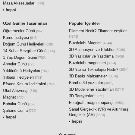
Masa Aksesuarları
[873]
•
hepsi
Özel Günler Tasarımları
Popüler İçerikler
Öğretmenler Günü
Filament Nedir? Filament çeşitleri
[962]
[4845]
Karne hediyesi
[848]
Buzdolabı Magneti
[4344]
Doğum Günü Hediyeleri
[839]
3D Animasyon ve Efektler
[3998]
14 Şubat Sevgililer Günü
[805]
3D Yazıcılar ve Yazdırma
[3988]
1 Yaş Doğum Günü
[780]
Buzdolabı magnetleri
[3924]
Anneler Günü
[770]
3D Yazıcı Teknolojisi Nedir?
[3894]
Yıldönümü Hediyeleri
[767]
3D Baskı Malzemeleri
[3876]
Yılbaşı Hediyeleri
[761]
Bambu 3d yazıcılar
[3846]
Efsane Kasım İndirimleri
[750]
3D Modelleme Yazılımları
[3742]
Okul Alışverişi
[748]
3D Tarayıcılar
[3671]
Magnet
[733]
Fotoğraflı magnet siparişi
[3658]
Babalar Günü
[732]
Sanal Gerçeklik (VR) ve Artırılmış
Şahane Cuma
[720]
Gerçeklik (AR)
[3623]
•
hepsi
•
hepsi
Kurumsal