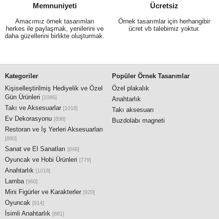
Memnuniyeti
Ücretsiz
Amacımız örnek tasarımları
Örnek tasarımlar için herhangibir
herkes ile paylaşmak, yenilerini ve
ücret vb talebimiz yoktur.
daha güzellerini birlikte oluşturmak.
Kategoriler
Popüler Örnek Tasarımlar
Kişiselleştirilmiş Hediyelik ve Özel
Özel plakalık
Gün Ürünleri
[1086]
Anahtarlık
Takı ve Aksesuarlar
[1018]
Takı aksesuarı
Ev Dekorasyonu
[898]
Buzdolabı magneti
Restoran ve İş Yerleri Aksesuarları
[880]
Sanat ve El Sanatları
[846]
Oyuncak ve Hobi Ürünleri
[779]
Anahtarlık
[1018]
Lamba
[960]
Mini Figürler ve Karakterler
[920]
Oyuncak
[914]
İsimli Anahtarlık
[881]