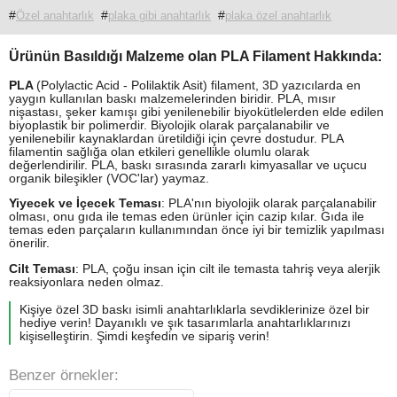
#
#
#
Özel anahtarlık
plaka gibi anahtarlık
plaka özel anahtarlık
Ürünün Basıldığı Malzeme olan PLA Filament Hakkında:
PLA
(Polylactic Acid - Polilaktik Asit) filament, 3D yazıcılarda en
yaygın kullanılan baskı malzemelerinden biridir. PLA, mısır
nişastası, şeker kamışı gibi yenilenebilir biyokütlelerden elde edilen
biyoplastik bir polimerdir. Biyolojik olarak parçalanabilir ve
yenilenebilir kaynaklardan üretildiği için çevre dostudur. PLA
filamentin sağlığa olan etkileri genellikle olumlu olarak
değerlendirilir. PLA, baskı sırasında zararlı kimyasallar ve uçucu
organik bileşikler (VOC'lar) yaymaz.
Yiyecek ve İçecek Teması
: PLA'nın biyolojik olarak parçalanabilir
olması, onu gıda ile temas eden ürünler için cazip kılar. Gıda ile
temas eden parçaların kullanımından önce iyi bir temizlik yapılması
önerilir.
Cilt Teması
: PLA, çoğu insan için cilt ile temasta tahriş veya alerjik
reaksiyonlara neden olmaz.
Kişiye özel 3D baskı isimli anahtarlıklarla sevdiklerinize özel bir
hediye verin! Dayanıklı ve şık tasarımlarla anahtarlıklarınızı
kişiselleştirin. Şimdi keşfedin ve sipariş verin!
Benzer örnekler: