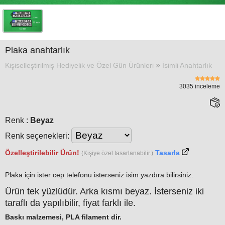
Tasarım
Örnekleri
»
Blog
Plaka anahtarlık
»
»
Kişiselleştirilmiş Hediyelik ve Özel Gün Ürünleri
İsimli Anahtarlık
İletişim
3035 inceleme
Renk :
Beyaz
Renk seçenekleri:
Özelleştirilebilir Ürün!
Tasarla
(Kişiye özel tasarlanabilir.)
Plaka için ister cep telefonu isterseniz isim yazdıra bilirsiniz.
Ürün tek yüzlüdür. Arka kısmı beyaz. İsterseniz iki
taraflı da yapılıbilir, fiyat farklı ile.
Baskı malzemesi,
PLA
filament
dir.