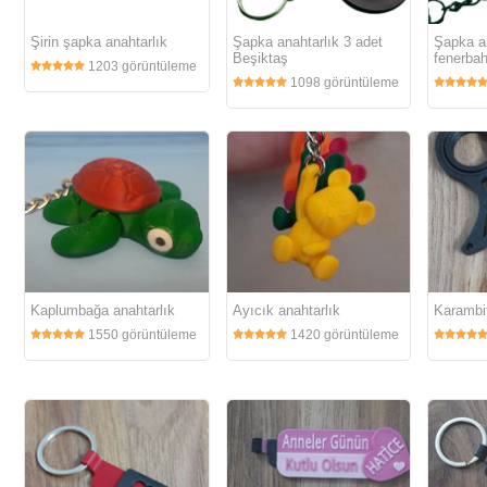
Şirin şapka anahtarlık
Şapka anahtarlık 3 adet
Şapka an
Beşiktaş
fenerba
1203 görüntüleme
1098 görüntüleme
Kaplumbağa anahtarlık
Ayıcık anahtarlık
Karambit
1550 görüntüleme
1420 görüntüleme