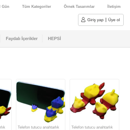
l Gün
Tüm Kategoriler
Örnek Tasarımlar
İletişim
|
Giriş yap
Üye ol
Faydalı İçerikler
HEPSİ
rlık
Telefon tutucu anahtarlık
Telefon tutucu anahtarlık