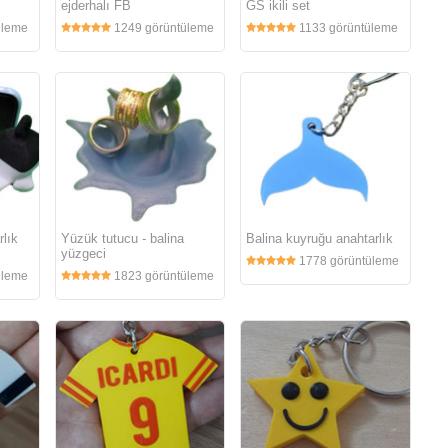
ejderhalı FB
GS ikili set
üleme
1249 görüntüleme
1133 görüntüleme
rlık
Yüzük tutucu - balina
Balina kuyruğu anahtarlık
yüzgeci
1778 görüntüleme
üleme
1823 görüntüleme