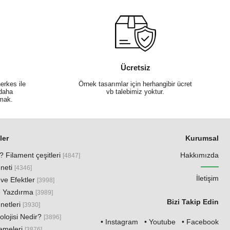
Ücretsiz
erkes ile
Örnek tasarımlar için herhangibir ücret
 daha
vb talebimiz yoktur.
rmak.
ler
Kurumsal
? Filament çeşitleri
Hakkımızda
[4847]
neti
[4346]
İletişim
ve Efektler
[3998]
ve Yazdırma
[3989]
Bizi Takip Edin
netleri
[3930]
olojisi Nedir?
[3896]
• Instagram
• Youtube
• Facebook
emeleri
[3876]