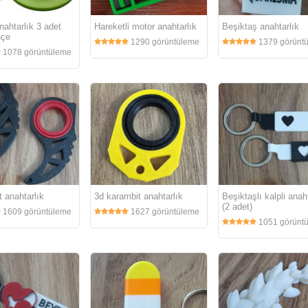
ahtarlık 3 adet
Hareketli motor anahtarlık
Beşiktaş anahtarlık
hçe
1290 görüntüleme
1379 görünt
1078 görüntüleme
 anahtarlık
3d karambit anahtarlık
Beşiktaşlı kalpli anah
(2 adet)
1609 görüntüleme
1627 görüntüleme
1051 görünt