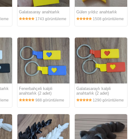
Galatasaray anahtarlık
Gülen yıldız anahtarlık
üleme
1743 görüntüleme
1508 görüntüleme
tarlık
Fenerbahçeli kalpli
Galatasaraylı kalpli
anahtarlık (2 adet)
anahtarlık (2 adet)
üleme
988 görüntüleme
1290 görüntüleme