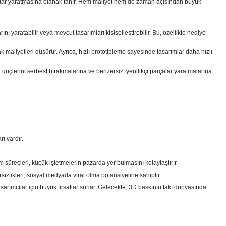
parçalar yaratmasına olanak tanır. Hem maliyet hem de zaman açısından büyük
nı yaratabilir veya mevcut tasarımları kişiselleştirebilir. Bu, özellikle hediye
ak maliyetleri düşürür. Ayrıca, hızlı prototipleme sayesinde tasarımlar daha hızlı
güçlerini serbest bırakmalarına ve benzersiz, yenilikçi parçalar yaratmalarına
ı vardır.
m süreçleri, küçük işletmelerin pazarda yer bulmasını kolaylaştırır.
sizlikleri, sosyal medyada viral olma potansiyeline sahiptir.
tasarımcılar için büyük fırsatlar sunar. Gelecekte, 3D baskının takı dünyasında