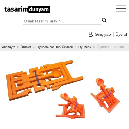
Anasayfa
»
Kategoriler
|
Giriş yap
Üye ol
»
Tüm
»
»
»
» Oyuncak mancınık
Anasayfa
Ürünler
Oyuncak ve Hobi Ürünleri
Oyuncak
Tasarım
Örnekleri
»
Dekoratif
Tasarımlar
»
Faydalı
Tasarımlar
»
Oyuncak