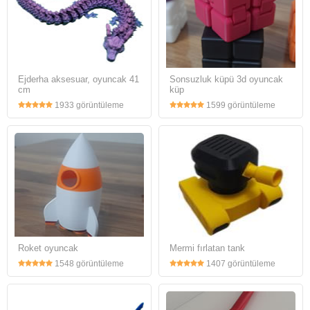
Ejderha aksesuar, oyuncak 41
Sonsuzluk küpü 3d oyuncak
cm
küp
1933 görüntüleme
1599 görüntüleme
Roket oyuncak
Mermi fırlatan tank
1548 görüntüleme
1407 görüntüleme