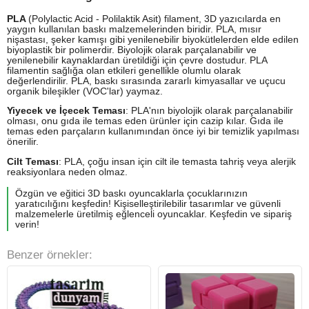
PLA
(Polylactic Acid - Polilaktik Asit) filament, 3D yazıcılarda en
yaygın kullanılan baskı malzemelerinden biridir. PLA, mısır
nişastası, şeker kamışı gibi yenilenebilir biyokütlelerden elde edilen
biyoplastik bir polimerdir. Biyolojik olarak parçalanabilir ve
yenilenebilir kaynaklardan üretildiği için çevre dostudur. PLA
filamentin sağlığa olan etkileri genellikle olumlu olarak
değerlendirilir. PLA, baskı sırasında zararlı kimyasallar ve uçucu
organik bileşikler (VOC'lar) yaymaz.
Yiyecek ve İçecek Teması
: PLA'nın biyolojik olarak parçalanabilir
olması, onu gıda ile temas eden ürünler için cazip kılar. Gıda ile
temas eden parçaların kullanımından önce iyi bir temizlik yapılması
önerilir.
Cilt Teması
: PLA, çoğu insan için cilt ile temasta tahriş veya alerjik
reaksiyonlara neden olmaz.
Özgün ve eğitici 3D baskı oyuncaklarla çocuklarınızın
yaratıcılığını keşfedin! Kişiselleştirilebilir tasarımlar ve güvenli
malzemelerle üretilmiş eğlenceli oyuncaklar. Keşfedin ve sipariş
verin!
Benzer örnekler: