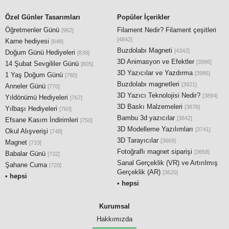
Özel Günler Tasarımları
Popüler İçerikler
Öğretmenler Günü
Filament Nedir? Filament çeşitleri
[962]
[4842]
Karne hediyesi
[848]
Buzdolabı Magneti
[4342]
Doğum Günü Hediyeleri
[839]
3D Animasyon ve Efektler
[3996]
14 Şubat Sevgililer Günü
[805]
3D Yazıcılar ve Yazdırma
[3986]
1 Yaş Doğum Günü
[780]
Buzdolabı magnetleri
[3921]
Anneler Günü
[770]
3D Yazıcı Teknolojisi Nedir?
[3894]
Yıldönümü Hediyeleri
[767]
3D Baskı Malzemeleri
[3876]
Yılbaşı Hediyeleri
[760]
Bambu 3d yazıcılar
[3842]
Efsane Kasım İndirimleri
[750]
3D Modelleme Yazılımları
[3741]
Okul Alışverişi
[748]
3D Tarayıcılar
[3669]
Magnet
[733]
Fotoğraflı magnet siparişi
[3658]
Babalar Günü
[732]
Sanal Gerçeklik (VR) ve Artırılmış
Şahane Cuma
[720]
Gerçeklik (AR)
[3620]
•
hepsi
•
hepsi
Kurumsal
Hakkımızda