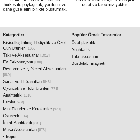
herkes ile paylaşmak, yenilerini ve
ücret vb talebimiz yoktur.
daha güzellerini birlikte oluşturmak.
Kategoriler
Popüler Örnek Tasarımlar
Kişiselleştirilmiş Hediyelik ve Özel
Özel plakalık
Gün Ürünleri
[1086]
Anahtarlık
Takı ve Aksesuarlar
[1017]
Takı aksesuarı
Ev Dekorasyonu
[898]
Buzdolabı magneti
Restoran ve İş Yerleri Aksesuarları
[880]
Sanat ve El Sanatları
[846]
Oyuncak ve Hobi Ürünleri
[779]
Anahtarlık
[1018]
Lamba
[960]
Mini Figürler ve Karakterler
[920]
Oyuncak
[914]
İsimli Anahtarlık
[881]
Masa Aksesuarları
[873]
•
hepsi