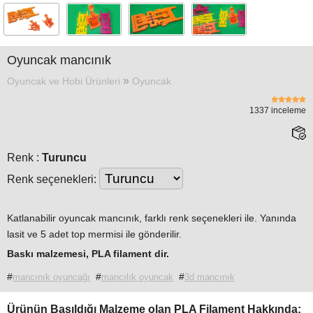
Tasarım
Örnekleri
»
Blog
Oyuncak mancınık
»
Oyuncak ve Hobi Ürünleri
Oyuncak
»
İletişim
1337 inceleme
Renk :
Turuncu
Renk seçenekleri:
Katlanabilir oyuncak mancınık, farklı renk seçenekleri ile. Yanında
lasit ve 5 adet top mermisi ile gönderilir.
Baskı malzemesi,
PLA
filament
dir.
#
#
#
mancınık oyuncağı
mancılık oyuncak
3d mancınık
Ürünün Basıldığı Malzeme olan PLA Filament Hakkında: