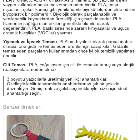
PLA
(Polylactic Acid - Polilaktik Asit) filament, 3D yazıcılarda en
yaygın kullanılan baskı malzemelerinden biridir. PLA, mısır
nişastası, şeker kamışı gibi yenilenebilir biyokütlelerden elde edilen
biyoplastik bir polimerdir. Biyolojik olarak parçalanabilir ve
yenilenebilir kaynaklardan üretildiği için çevre dostudur. PLA
filamentin sağlığa olan etkileri genellikle olumlu olarak
değerlendirilir. PLA, baskı sırasında zararlı kimyasallar ve uçucu
organik bileşikler (VOC'lar) yaymaz.
Yiyecek ve İçecek Teması
: PLA'nın biyolojik olarak parçalanabilir
olması, onu gıda ile temas eden ürünler için cazip kılar. Gıda ile
temas eden parçaların kullanımından önce iyi bir temizlik yapılması
önerilir.
Cilt Teması
: PLA, çoğu insan için cilt ile temasta tahriş veya alerjik
reaksiyonlara neden olmaz.
3 boyutlu yazıcılarla üretilmiş yenilikçi anahtarlıklar.
Özelleştirilebilir tasarımlarla anahtarlarınızı şık bir şekilde
düzenleyin. Geniş renk ve şekil seçenekleriyle, sizin için ideal
anahtarlığı seçin.
Benzer örnekler: