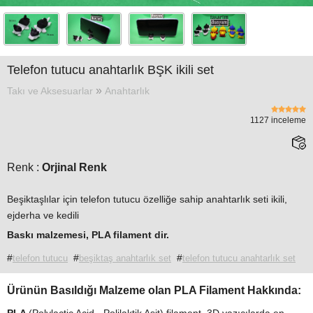
Tasarım
Örnekleri
»
Blog
Telefon tutucu anahtarlık BŞK ikili set
»
»
Takı ve Aksesuarlar
Anahtarlık
İletişim
1127 inceleme
Renk :
Orjinal Renk
Beşiktaşlılar için telefon tutucu özelliğe sahip anahtarlık seti ikili,
ejderha ve kedili
Baskı malzemesi,
PLA
filament
dir.
#
#
#
telefon tutucu
beşiktaş anahtarlık set
telefon tutucu anahtarlık set
Ürünün Basıldığı Malzeme olan PLA Filament Hakkında: