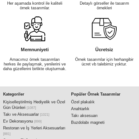
Her aşamada kontrol ile kaliteli
Detaylı görseller ile tasarım
örnek tasarımlar.
örnekleri
Memnuniyeti
Ücretsiz
Amacımız örnek tasarımları
Örnek tasarımlar için herhangibir
herkes ile paylaşmak, yenilerini ve
ücret vb talebimiz yoktur.
daha güzellerini birlikte oluşturmak.
Kategoriler
Popüler Örnek Tasarımlar
Kişiselleştirilmiş Hediyelik ve Özel
Özel plakalık
Gün Ürünleri
[1087]
Anahtarlık
Takı ve Aksesuarlar
[1021]
Takı aksesuarı
Ev Dekorasyonu
[899]
Buzdolabı magneti
Restoran ve İş Yerleri Aksesuarları
[881]