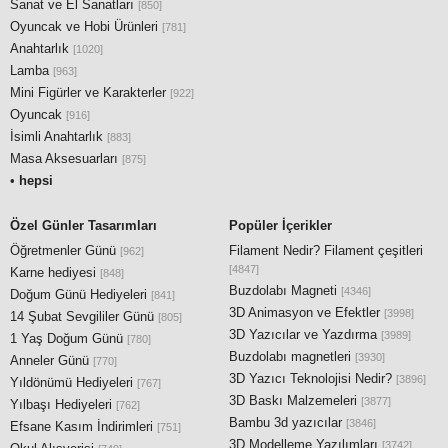
Sanat ve El Sanatları
[850]
Oyuncak ve Hobi Ürünleri
[781]
Anahtarlık
[1020]
Lamba
[963]
Mini Figürler ve Karakterler
[922]
Oyuncak
[916]
İsimli Anahtarlık
[883]
Masa Aksesuarları
[875]
•
hepsi
Özel Günler Tasarımları
Popüler İçerikler
Öğretmenler Günü
Filament Nedir? Filament çeşitleri
[962]
[4847]
Karne hediyesi
[848]
Buzdolabı Magneti
[4346]
Doğum Günü Hediyeleri
[841]
3D Animasyon ve Efektler
[3998]
14 Şubat Sevgililer Günü
[805]
3D Yazıcılar ve Yazdırma
[3989]
1 Yaş Doğum Günü
[780]
Buzdolabı magnetleri
[3930]
Anneler Günü
[770]
3D Yazıcı Teknolojisi Nedir?
[3896]
Yıldönümü Hediyeleri
[767]
3D Baskı Malzemeleri
[3877]
Yılbaşı Hediyeleri
[762]
Bambu 3d yazıcılar
[3846]
Efsane Kasım İndirimleri
[751]
3D Modelleme Yazılımları
[3742]