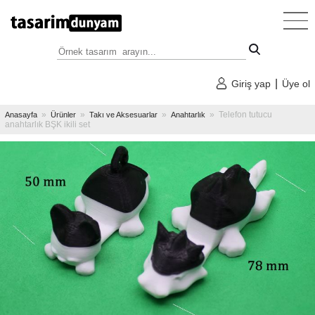
Anasayfa
»
Kategoriler
|
Giriş yap
Üye ol
»
Tüm
»
»
»
» Telefon tutucu
Anasayfa
Ürünler
Takı ve Aksesuarlar
Anahtarlık
Tasarım
anahtarlık BŞK ikili set
Örnekleri
»
Dekoratif
Tasarımlar
»
Faydalı
Tasarımlar
»
Oyuncak