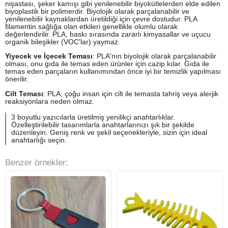
nişastası, şeker kamışı gibi yenilenebilir biyokütlelerden elde edilen
biyoplastik bir polimerdir. Biyolojik olarak parçalanabilir ve
yenilenebilir kaynaklardan üretildiği için çevre dostudur. PLA
filamentin sağlığa olan etkileri genellikle olumlu olarak
değerlendirilir. PLA, baskı sırasında zararlı kimyasallar ve uçucu
organik bileşikler (VOC'lar) yaymaz.
Yiyecek ve İçecek Teması
: PLA'nın biyolojik olarak parçalanabilir
olması, onu gıda ile temas eden ürünler için cazip kılar. Gıda ile
temas eden parçaların kullanımından önce iyi bir temizlik yapılması
önerilir.
Cilt Teması
: PLA, çoğu insan için cilt ile temasta tahriş veya alerjik
reaksiyonlara neden olmaz.
3 boyutlu yazıcılarla üretilmiş yenilikçi anahtarlıklar.
Özelleştirilebilir tasarımlarla anahtarlarınızı şık bir şekilde
düzenleyin. Geniş renk ve şekil seçenekleriyle, sizin için ideal
anahtarlığı seçin.
Benzer örnekler: