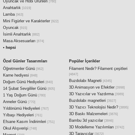
Oyuncak ve Hobi Ürünleri
[780]
Anahtarlık
[1019]
Lamba
[963]
Mini Figürler ve Karakterler
[922]
Oyuncak
[915]
İsimli Anahtarlık
[882]
Masa Aksesuarları
[874]
•
hepsi
Özel Günler Tasarımları
Popüler İçerikler
Öğretmenler Günü
Filament Nedir? Filament çeşitleri
[962]
[4847]
Karne hediyesi
[848]
Buzdolabı Magneti
[4345]
Doğum Günü Hediyeleri
[840]
3D Animasyon ve Efektler
[3998]
14 Şubat Sevgililer Günü
[805]
3D Yazıcılar ve Yazdırma
[3989]
1 Yaş Doğum Günü
[780]
Buzdolabı magnetleri
[3927]
Anneler Günü
[770]
3D Yazıcı Teknolojisi Nedir?
[3895]
Yıldönümü Hediyeleri
[767]
3D Baskı Malzemeleri
[3876]
Yılbaşı Hediyeleri
[761]
Bambu 3d yazıcılar
[3846]
Efsane Kasım İndirimleri
[751]
3D Modelleme Yazılımları
[3742]
Okul Alışverişi
[748]
3D Tarayıcılar
[3672]
Magnet
[733]