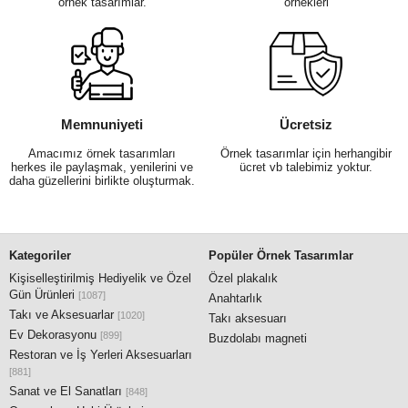
örnek tasarımlar.
örnekleri
Memnuniyeti
Ücretsiz
Amacımız örnek tasarımları
Örnek tasarımlar için herhangibir
herkes ile paylaşmak, yenilerini ve
ücret vb talebimiz yoktur.
daha güzellerini birlikte oluşturmak.
Kategoriler
Popüler Örnek Tasarımlar
Kişiselleştirilmiş Hediyelik ve Özel
Özel plakalık
Gün Ürünleri
[1087]
Anahtarlık
Takı ve Aksesuarlar
[1020]
Takı aksesuarı
Ev Dekorasyonu
[899]
Buzdolabı magneti
Restoran ve İş Yerleri Aksesuarları
[881]
Sanat ve El Sanatları
[848]