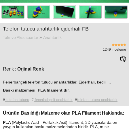
Tasarım
Örnekleri
»
Blog
Telefon tutucu anahtarlık ejderhalı FB
»
»
Takı ve Aksesuarlar
Anahtarlık
İletişim
1249 inceleme
Renk :
Orjinal Renk
Fenerbahçeli telefon tutucu anahtarlıklar. Ejderhalı, kedili ...
Baskı malzemesi,
PLA
filament
dir.
#
#
#
telefon tutucu
fenerbahçeli anahtarlık
telefon tutucu anahtarlık
Ürünün Basıldığı Malzeme olan PLA Filament Hakkında:
PLA
(Polylactic Acid - Polilaktik Asit) filament, 3D yazıcılarda en
yaygın kullanılan baskı malzemelerinden biridir. PLA, mısır